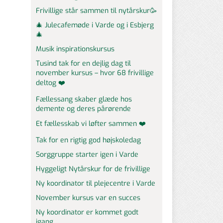
Frivillige står sammen til nytårskur🥳
🎄 Julecafemøde i Varde og i Esbjerg
🎄
Musik inspirationskursus
Tusind tak for en dejlig dag til
november kursus – hvor 68 frivillige
deltog ❤️
Fællessang skaber glæde hos
demente og deres pårørende
Et fællesskab vi løfter sammen ❤️
Tak for en rigtig god højskoledag
Sorggruppe starter igen i Varde
Hyggeligt Nytårskur for de frivillige
Ny koordinator til plejecentre i Varde
November kursus var en succes
Ny koordinator er kommet godt
igang