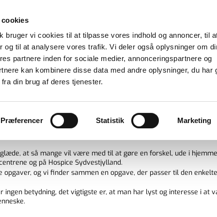
 cookies
bud om aflastning til personer,
 bruger vi cookies til at tilpasse vores indhold og annoncer, til a
asser kronisk syge og alvorligt syge i h
er og til at analysere vores trafik. Vi deler også oplysninger om di
s partnere inden for sociale medier, annonceringspartnere og
rtnere kan kombinere disse data med andre oplysninger, du har 
fra din brug af deres tjenester.
Præferencer
Statistik
Marketing
 AT BLIVE FRIVILLIG?
glæde, at så mange vil være med til at gøre en forskel, ude i hjemm
centrene og på Hospice Sydvestjylland.
ige opgaver, og vi finder sammen en opgave, der passer til den enkelt
 ingen betydning, det vigtigste er, at man har lyst og interesse i at 
enneske.