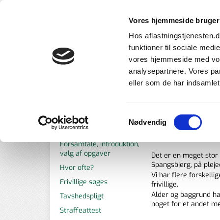
Vores hjemmeside bruger
Et til
Hos aflastningstjenesten.dk
der p
funktioner til sociale medi
vores hjemmeside med vore
analysepartnere. Vores pa
eller som de har indsamlet 
Du er her:
Bliv Frivillige
Samtykkevalg
Nødvendig
Hvem er frivillig?
HAR DU LYST TIL
Forsamtale, introduktion,
valg af opgaver
Det er en meget stor 
Spangsbjerg, på pleje
Hvor ofte?
Vi har flere forskell
Frivillige søges
frivillige.
Alder og baggrund har
Tavshedspligt
noget for et andet m
Straffeattest