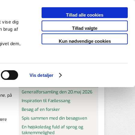
Login
Tillad alle cookies
KONTAKT OS PÅ TELEFON
t vise dig
jemmet
ESBJERG 75 45 68 33
Tillad valgte
n brug af
VARDE 75 45 68 33
Kun nødvendige cookies
givet dem,
Vis detaljer
Nyheder
Generalforsamling den 20.maj 2026
ene, på
Inspiration til Fællessang
e
Besøg af en forsker
Spis sammen med din besøgsven
være
En højskoledag fuld af sprog og
taknemmelighed