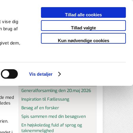
Login
Tillad alle cookies
KONTAKT OS PÅ TELEFON
t vise dig
jemmet
ESBJERG 75 45 68 33
Tillad valgte
n brug af
VARDE 75 45 68 33
Kun nødvendige cookies
givet dem,
Vis detaljer
Nyheder
Generalforsamling den 20.maj 2026
rde med
Inspiration til Fællessang
eledes
Besøg af en forsker
Spis sammen med din besøgsven
rien.
En højskoledag fuld af sprog og
taknemmelighed
andet i