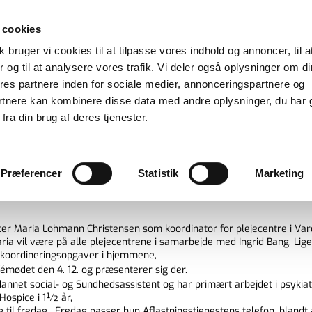
 cookies
bud om aflastning til personer,
 bruger vi cookies til at tilpasse vores indhold og annoncer, til a
asser kronisk syge og alvorligt syge i h
er og til at analysere vores trafik. Vi deler også oplysninger om di
s partnere inden for sociale medier, annonceringspartnere og
rtnere kan kombinere disse data med andre oplysninger, du har 
fra din brug af deres tjenester.
re i Varde
Præferencer
Statistik
Marketing
 TIL PLEJECENTRE I VARDE
ter Maria Lohmann Christensen som koordinator for plejecentre i Va
aria vil være på alle plejecentrene i samarbejde med Ingrid Bang. Lig
 koordineringsopgaver i hjemmene,
afémødet den 4. 12. og præsenterer sig der.
annet social- og Sundhedsassistent og har primært arbejdet i psykiat
 Hospice i 1½ år,
 til fredag . Fredag passer hun Aflastningstjenestens telefon, blandt 