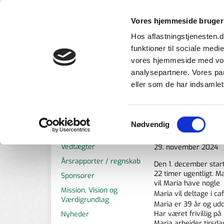
Vores hjemmeside bruger
Et til
Hos aflastningstjenesten.dk
der p
funktioner til sociale medi
vores hjemmeside med vore
analysepartnere. Vores pa
eller som de har indsamlet 
Du er her:
Om os
Nyheder
Ny koordinator til plejecent
Samtykkevalg
Nødvendig
NY KOORDINATOR
Bestyrelsen
Vedtægter
29. november 2024
Årsrapporter / regnskab
Den 1. december star
22 timer ugentligt. M
Sponsorer
vil Maria have nogle
Mission, Vision og
Maria vil deltage i c
Værdigrundlag
Maria er 39 år og udd
Har været frivillig på
Nyheder
Maria arbejder tirsdag